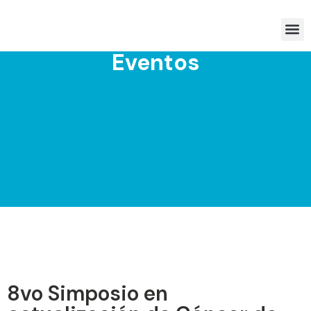
Miembros ACHO
Recursos Académicos
Eventos
8vo Simposio en